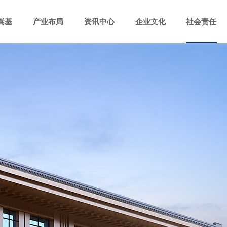
嵩基
产业布局
资讯中心
企业文化
社会责任
集团简介
嵩基水泥
创始人
企业荣誉
嵩基新材料
集团新闻
大事记
企业党建
视频中心
嵩基建材
社会责任
企业文
图片中
嵩基地
乾元小贷
怡思得酒店
仟祥煤业
中岳电