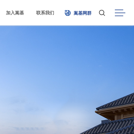
加入嵩基
联系我们
嵩基网群
化
心
产
人才理念
企业内刊
合盛杭萧
公告公示
联系我们
招聘职位
康诚电商
爱乐威
嵩基售电
力
嵩基水泥
乾元小贷
e便利