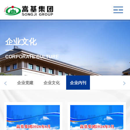
企业文化
CORPORATE CULTURE
<
>
企业党建
企业文化
企业内刊