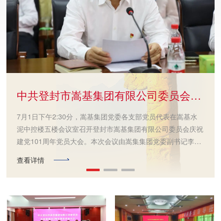
中共登封市嵩基集团有限公司委员会庆祝建党101周年党员大会顺利召开
7月1日下午2:30分，嵩基集团党委各支部党员代表在嵩基水
泥中控楼五楼会议室召开登封市嵩基集团有限公司委员会庆祝
建党101周年党员大会。本次会议由嵩集集团党委副书记李天
义主持，嵩基集团党委各支部党员代表参会。会前邀请了中共
查看详情
登封市委党校董顺亮同志为大家培训了关于百年大党正风反腐
的历史和经验。 ...