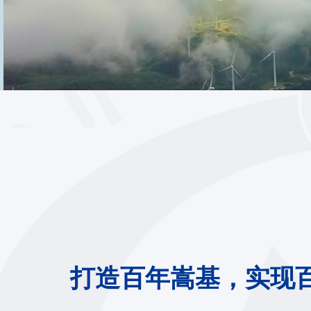
打造百年嵩基，实现