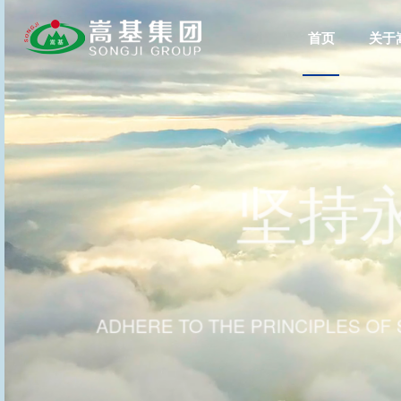
首页
关于
坚持
ADHERE TO THE PRINCIPLES 